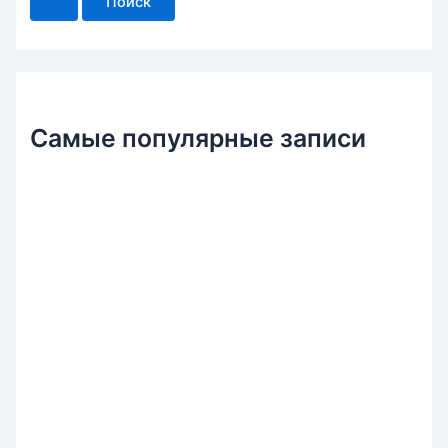
с
к
:
Самые популярные записи