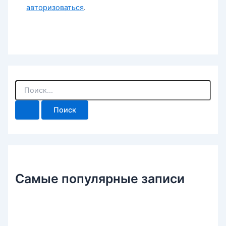
авторизоваться
.
П
о
и
с
к
:
Самые популярные записи