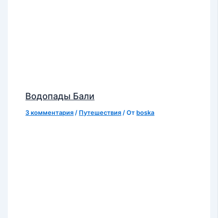
Водопады Бали
3 комментария
/
Путешествия
/ От
boska