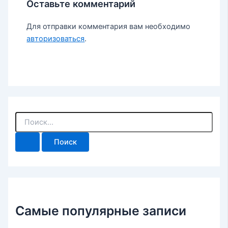
Оставьте комментарий
Для отправки комментария вам необходимо
авторизоваться
.
П
о
и
с
к
:
Самые популярные записи