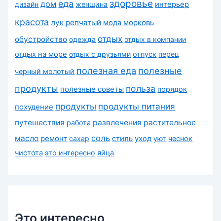
здоровье
еда
дом
дизайн
женщина
интерьер
красота
лук репчатый
морковь
мода
отдых
обустройство
одежда
отдых в компании
отдых на море
отдых с друзьями
отпуск
перец
полезная еда
полезные
черный молотый
продукты
польза
полезные советы
порядок
продукты
продукты питания
похудение
путешествия
развлечения
растительное
работа
соль
масло
ремонт
сахар
стиль
уход
уют
чеснок
чистота
это интересно
яйца
Это интересно