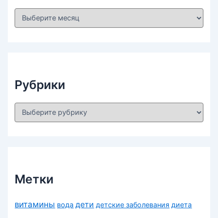
А
р
х
и
в
ы
Рубрики
Р
у
б
р
и
к
и
Метки
витамины
дети
вода
детские заболевания
диета