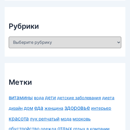
и
в
ы
Рубрики
Р
у
б
р
и
к
и
Метки
витамины
дети
вода
детские заболевания
диета
здоровье
еда
дом
дизайн
женщина
интерьер
красота
лук репчатый
морковь
мода
отдых
обустройство
одежда
отдых в компании