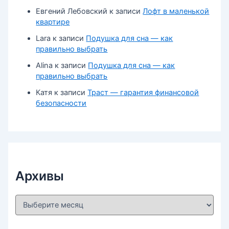
Евгений Лебовский
к записи
Лофт в маленькой
квартире
Lara
к записи
Подушка для сна — как
правильно выбрать
Alina
к записи
Подушка для сна — как
правильно выбрать
Катя
к записи
Траст — гарантия финансовой
безопасности
Архивы
А
р
х