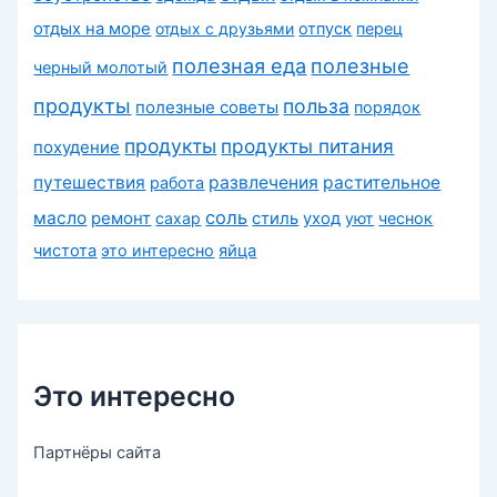
отдых на море
отдых с друзьями
отпуск
перец
полезная еда
полезные
черный молотый
продукты
польза
полезные советы
порядок
продукты
продукты питания
похудение
путешествия
развлечения
растительное
работа
соль
масло
ремонт
сахар
стиль
уход
уют
чеснок
чистота
это интересно
яйца
Это интересно
Партнёры сайта