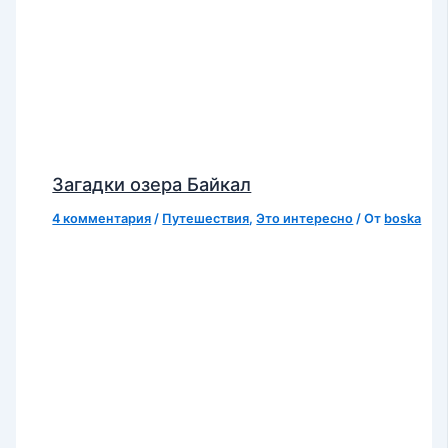
Загадки озера Байкал
4 комментария
/
Путешествия
,
Это интересно
/ От
boska