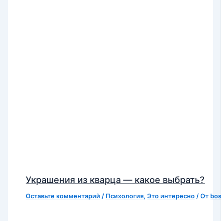
Украшения из кварца — какое выбрать?
Оставьте комментарий
/
Психология
,
Это интересно
/ От
bo