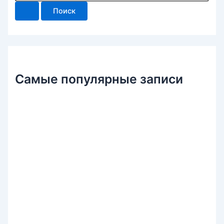
и
с
к
:
Самые популярные записи