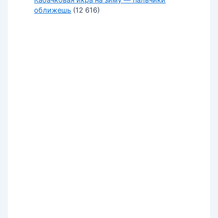
Кабачковая икра на зиму — пальчики
оближешь
(12 616)