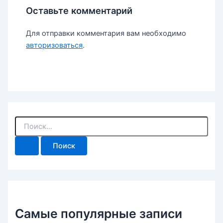
Оставьте комментарий
Для отправки комментария вам необходимо
авторизоваться
.
П
о
и
с
к
:
Самые популярные записи