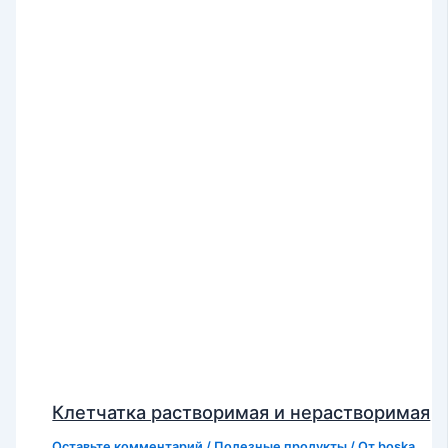
Клетчатка растворимая и нерастворимая
Оставьте комментарий
/
Полезные продукты
/ От
boska