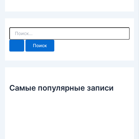
П
о
и
с
к
:
Самые популярные записи