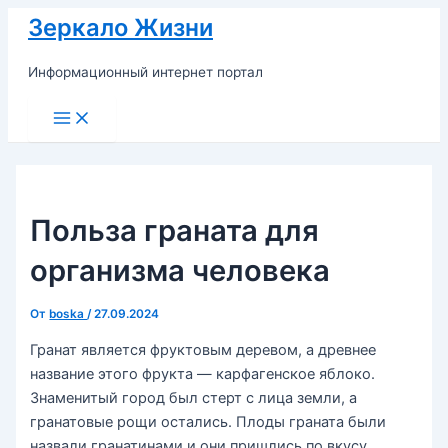
Перейти
Зеркало Жизни
к
содержимому
Информационный интернет портал
Main
Menu
Польза граната для
организма человека
От
boska
/
27.09.2024
Гранат является фруктовым деревом, а древнее
название этого фрукта — карфагенское яблоко.
Знаменитый город был стерт с лица земли, а
гранатовые рощи остались. Плоды граната были
назвали гранатинами и они пришлись по вкусу