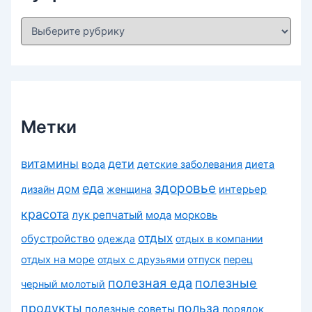
Р
у
б
р
и
к
и
Метки
витамины
дети
вода
детские заболевания
диета
здоровье
еда
дом
дизайн
женщина
интерьер
красота
лук репчатый
морковь
мода
отдых
обустройство
одежда
отдых в компании
отдых на море
отдых с друзьями
отпуск
перец
полезная еда
полезные
черный молотый
продукты
польза
полезные советы
порядок