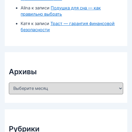
Alina
к записи
Подушка для сна — как
правильно выбрать
Катя
к записи
Траст — гарантия финансовой
безопасности
Архивы
А
р
х
и
в
ы
Рубрики