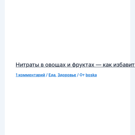
Нитраты в овощах и фруктах — как избавит
1 комментарий
/
Еда
,
Здоровье
/ От
boska