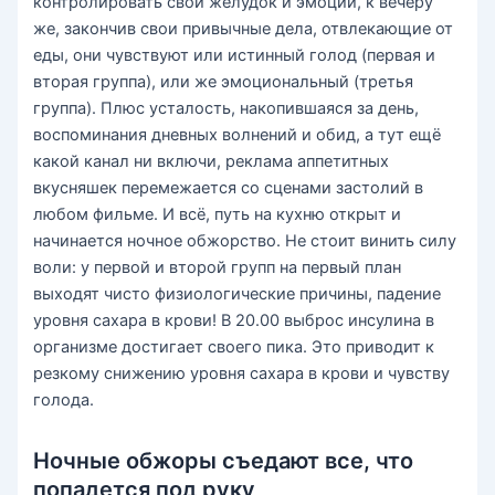
контролировать свой желудок и эмоции, к вечеру
же, закончив свои привычные дела, отвлекающие от
еды, они чувствуют или истинный голод (первая и
вторая группа), или же эмоциональный (третья
группа). Плюс усталость, накопившаяся за день,
воспоминания дневных волнений и обид, а тут ещё
какой канал ни включи, реклама аппетитных
вкусняшек перемежается со сценами застолий в
любом фильме. И всё, путь на кухню открыт и
начинается ночное обжорство. Не стоит винить силу
воли: у первой и второй групп на первый план
выходят чисто физиологические причины, падение
уровня сахара в крови! В 20.00 выброс инсулина в
организме достигает своего пика. Это приводит к
резкому снижению уровня сахара в крови и чувству
голода.
Ночные обжоры съедают все, что
попадется под руку