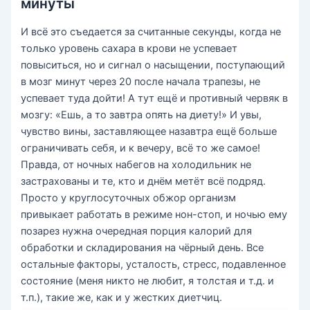
минуты
И всё это съедается за считанные секунды, когда не
только уровень сахара в крови не успевает
повыситься, но и сигнал о насыщении, поступающий
в мозг минут через 20 после начала трапезы, не
успевает туда дойти! А тут ещё и противный червяк в
мозгу: «Ешь, а то завтра опять на диету!» И увы,
чувство вины, заставляющее назавтра ещё больше
ограничивать себя, и к вечеру, всё то же самое!
Правда, от ночных набегов на холодильник не
застрахованы и те, кто и днём метёт всё подряд.
Просто у круглосуточных обжор организм
привыкает работать в режиме нон-стоп, и ночью ему
позарез нужна очередная порция калорий для
обработки и складирования на чёрный день. Все
остальные факторы, усталость, стресс, подавленное
состояние (меня никто не любит, я толстая и т.д. и
т.п.), такие же, как и у жестких диетчиц.