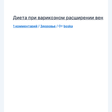
Диета при варикозном расширении вен
1 комментарий
/
Здоровье
/ От
boska