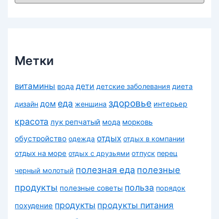
б
р
и
к
и
Метки
витамины
дети
вода
детские заболевания
диета
здоровье
еда
дом
дизайн
женщина
интерьер
красота
лук репчатый
морковь
мода
отдых
обустройство
одежда
отдых в компании
отдых на море
отдых с друзьями
отпуск
перец
полезная еда
полезные
черный молотый
продукты
польза
полезные советы
порядок
продукты
продукты питания
похудение