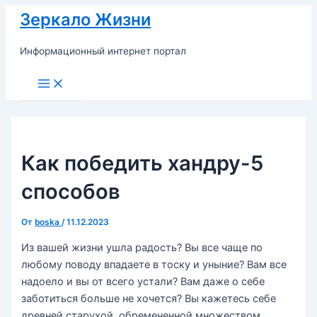
Перейти
Зеркало Жизни
к
содержимому
Информационный интернет портал
Main
Menu
Как победить хандру-5
способов
От
boska
/
11.12.2023
Из вашей жизни ушла радость? Вы все чаще по
любому поводу впадаете в тоску и уныние? Вам все
надоело и вы от всего устали? Вам даже о себе
заботиться больше не хочется? Вы кажетесь себе
древней старухой, обремененной множеством