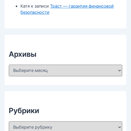
Катя
к записи
Траст — гарантия финансовой
безопасности
Архивы
А
р
х
и
в
ы
Рубрики
Р
у