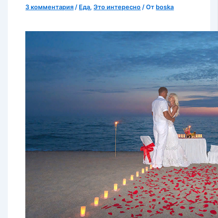
3 комментария
/
Еда
,
Это интересно
/ От
boska