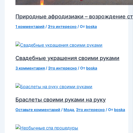
Природные афродизиаки – возрождение с
1 комментарий
/
Это интересно
/ От
boska
Свадебные украшения своими руками
3 комментария
/
Это интересно
/ От
boska
Браслеты своими руками на руку
Оставьте комментарий
/
Мода
,
Это интересно
/ От
boska