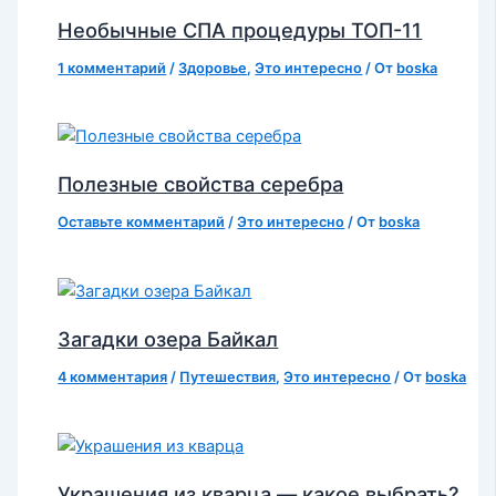
Необычные СПА процедуры ТОП-11
1 комментарий
/
Здоровье
,
Это интересно
/ От
boska
Полезные свойства серебра
Оставьте комментарий
/
Это интересно
/ От
boska
Загадки озера Байкал
4 комментария
/
Путешествия
,
Это интересно
/ От
boska
Украшения из кварца — какое выбрать?