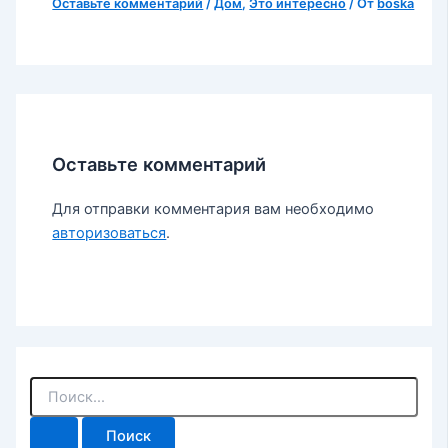
Оставьте комментарий
/
Дом
,
Это интересно
/ От
boska
Оставьте комментарий
Для отправки комментария вам необходимо
авторизоваться
.
П
о
и
с