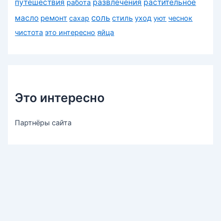
путешествия
развлечения
растительное
работа
соль
масло
ремонт
сахар
стиль
уход
уют
чеснок
чистота
это интересно
яйца
Это интересно
Партнёры сайта