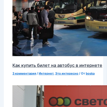
Как купить билет на автобус в интернете
3 комментария
/
Интернет
,
Это интересно
/ От
boska