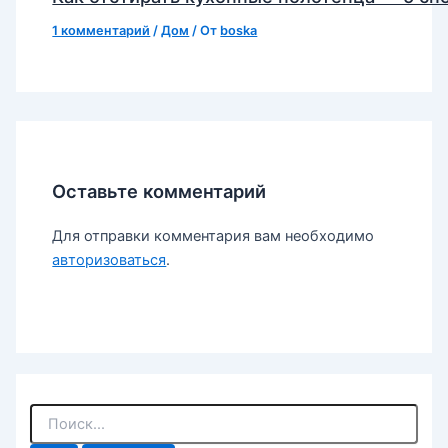
1 комментарий
/
Дом
/ От
boska
Оставьте комментарий
Для отправки комментария вам необходимо
авторизоваться
.
П
о