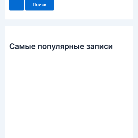
и
с
к
:
Самые популярные записи