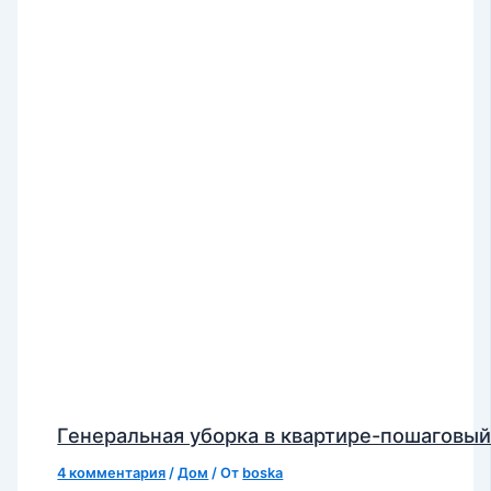
Генеральная уборка в квартире-пошаговый
4 комментария
/
Дом
/ От
boska