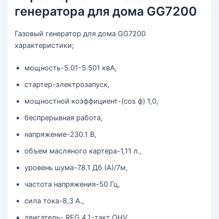
генератора для дома GG7200
Газовый генератор для дома GG7200
характеристики;
мощность-5.01-5.501 квА,
стартер-электрозапуск,
мощностной коэффициент-(cos ф) 1,0,
беспрерывная работа,
напряжение-230.1 B,
объем масляного картера-1,11 л.,
уровень шума-78.1 Дб (А)/7м,
частота напряжения-50 Гц,
сила тока-8,3 А.,
двигатель- REG 4.1-такт OHV,