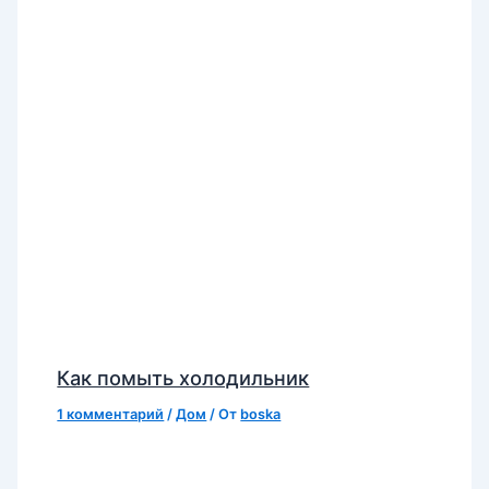
Как помыть холодильник
1 комментарий
/
Дом
/ От
boska