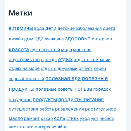
и
Метки
витамины
дети
вода
детские заболевания
диета
здоровье
еда
дом
дизайн
женщина
интерьер
красота
лук репчатый
морковь
мода
отдых
обустройство
одежда
отдых в компании
отдых на море
отдых с друзьями
отпуск
перец
полезная еда
полезные
черный молотый
продукты
польза
полезные советы
порядок
продукты
продукты питания
похудение
путешествия
развлечения
растительное
работа
соль
масло
ремонт
сахар
стиль
уход
уют
чеснок
чистота
это интересно
яйца