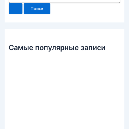
и
с
к
:
Самые популярные записи