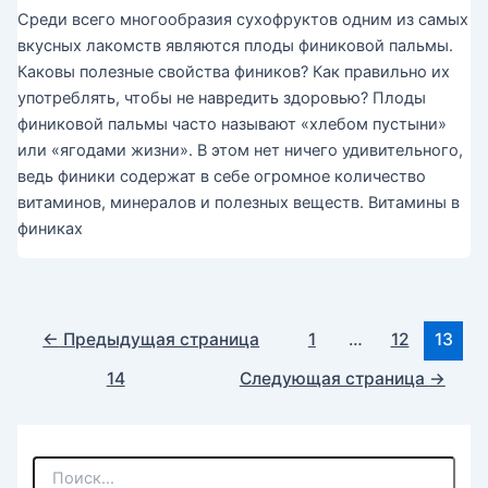
Среди всего многообразия сухофруктов одним из самых
вкусных лакомств являются плоды финиковой пальмы.
Каковы полезные свойства фиников? Как правильно их
употреблять, чтобы не навредить здоровью? Плоды
финиковой пальмы часто называют «хлебом пустыни»
или «ягодами жизни». В этом нет ничего удивительного,
ведь финики содержат в себе огромное количество
витаминов, минералов и полезных веществ. Витамины в
финиках
Постраничная
←
Предыдущая страница
1
…
12
13
навигация
14
Следующая страница
→
записи
П
о