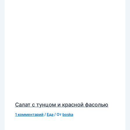
Салат с тунцом и красной фасолью
1 комментарий
/
Еда
/ От
boska