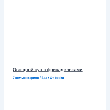
Овощной суп с фрикадельками
7 комментариев
/
Еда
/ От
boska