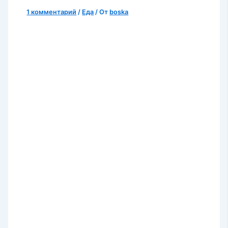
1 комментарий
/
Еда
/ От
boska