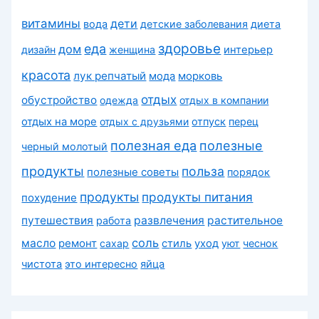
витамины
дети
вода
детские заболевания
диета
здоровье
еда
дом
дизайн
женщина
интерьер
красота
лук репчатый
морковь
мода
отдых
обустройство
одежда
отдых в компании
отдых на море
отдых с друзьями
отпуск
перец
полезная еда
полезные
черный молотый
продукты
польза
полезные советы
порядок
продукты
продукты питания
похудение
путешествия
развлечения
растительное
работа
соль
масло
ремонт
сахар
стиль
уход
уют
чеснок
чистота
это интересно
яйца