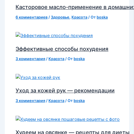
Касторовое масло-применение в домашни
6 комментариев
/
Здоровье
,
Красота
/ От
boska
Эффективные способы похудения
3 комментария
/
Красота
/ От
boska
Уход за кожей рук — рекомендации
3 комментария
/
Красота
/ От
boska
Худеем на овсянке — рецепты для диеты