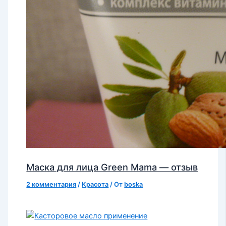
Маска для лица Green Mama — отзыв
2 комментария
/
Красота
/ От
boska