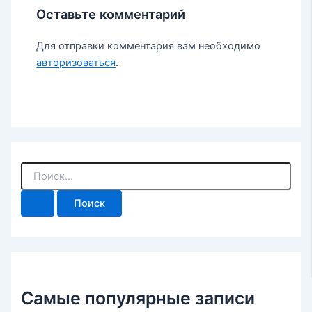
Оставьте комментарий
Для отправки комментария вам необходимо
авторизоваться
.
П
о
и
с
к
:
Самые популярные записи