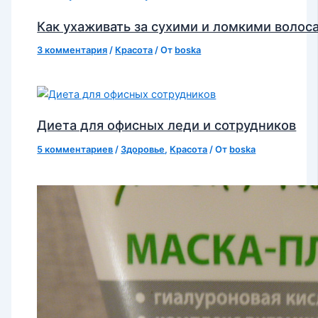
Как ухаживать за сухими и ломкими волос
3 комментария
/
Красота
/ От
boska
Диета для офисных леди и сотрудников
5 комментариев
/
Здоровье
,
Красота
/ От
boska