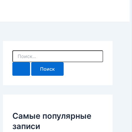
П
о
и
с
к
:
Самые популярные
записи