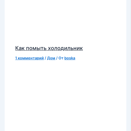
Как помыть холодильник
1 комментарий
/
Дом
/ От
boska