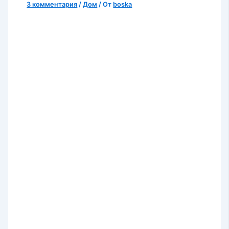
3 комментария
/
Дом
/ От
boska