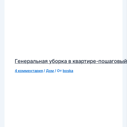
Генеральная уборка в квартире-пошаговый
4 комментария
/
Дом
/ От
boska