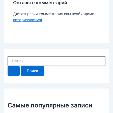
Оставьте комментарий
Для отправки комментария вам необходимо
авторизоваться
.
П
о
и
с
к
:
Самые популярные записи