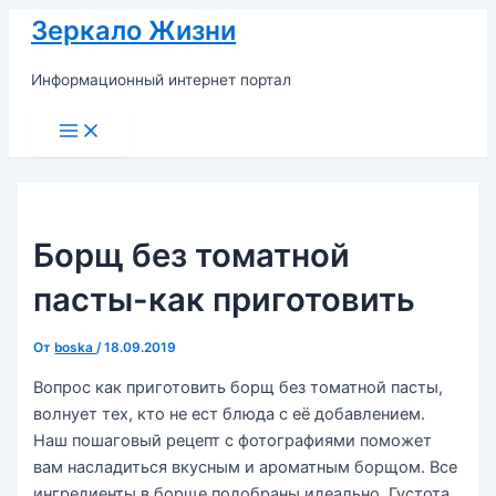
Перейти
Зеркало Жизни
к
содержимому
Информационный интернет портал
Main
Menu
Борщ без томатной
пасты-как приготовить
От
boska
/
18.09.2019
Вопрос как приготовить борщ без томатной пасты,
волнует тех, кто не ест блюда с её добавлением.
Наш пошаговый рецепт с фотографиями поможет
вам насладиться вкусным и ароматным борщом. Все
ингредиенты в борще подобраны идеально. Густота,