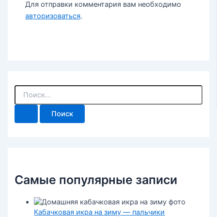
Для отправки комментария вам необходимо
авторизоваться
.
П
о
и
с
к
:
Самые популярные записи
Кабачковая икра на зиму — пальчики