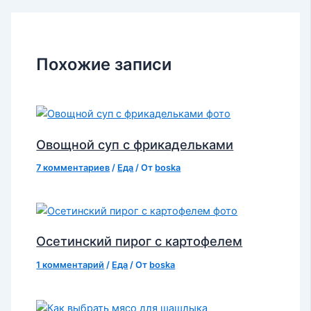
Похожие записи
Овощной суп с фрикадельками
7 комментариев
/
Еда
/ От
boska
Осетинский пирог с картофелем
1 комментарий
/
Еда
/ От
boska