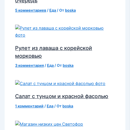
очередь
5 комментариев
/
Еда
/ От
boska
Рулет из лаваша с корейской
морковью
3 комментария
/
Еда
/ От
boska
Салат с тунцом и красной фасолью
1 комментарий
/
Еда
/ От
boska