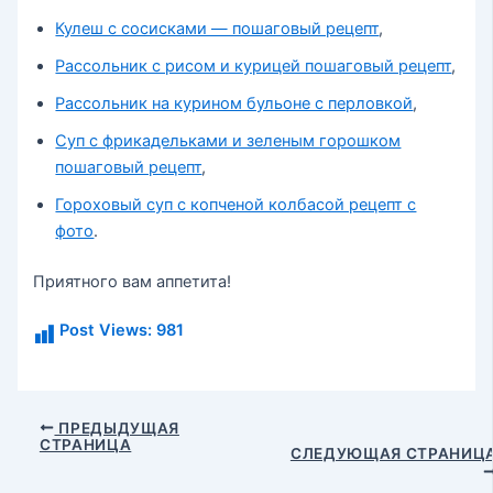
Кулеш с сосисками — пошаговый рецепт
,
Рассольник с рисом и курицей пошаговый рецепт
,
Рассольник на курином бульоне с перловкой
,
Суп с фрикадельками и зеленым горошком
пошаговый рецепт
,
Гороховый суп с копченой колбасой рецепт с
фото
.
Приятного вам аппетита!
Post Views:
981
Навигация
ПРЕДЫДУЩАЯ
СТРАНИЦА
по
СЛЕДУЮЩАЯ СТРАНИЦ
записям