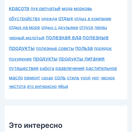
красота
лук репчатый
морковь
мода
отдых
обустройство
одежда
отдых в компании
отдых на море
отдых с друзьями
отпуск
перец
полезная еда
полезные
черный молотый
продукты
польза
полезные советы
порядок
продукты
продукты питания
похудение
путешествия
развлечения
растительное
работа
соль
масло
ремонт
сахар
стиль
уход
уют
чеснок
чистота
это интересно
яйца
Это интересно