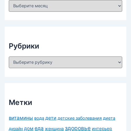
А
р
х
и
в
ы
Рубрики
Р
у
б
р
и
к
и
Метки
витамины
дети
вода
детские заболевания
диета
здоровье
еда
дом
дизайн
женщина
интерьер