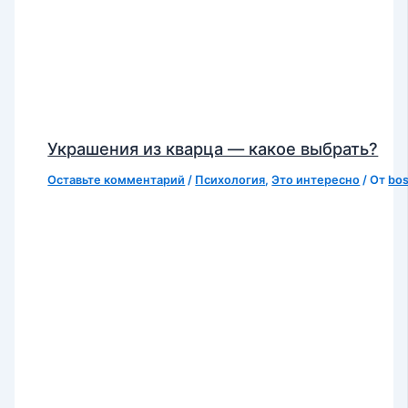
Украшения из кварца — какое выбрать?
Оставьте комментарий
/
Психология
,
Это интересно
/ От
bo