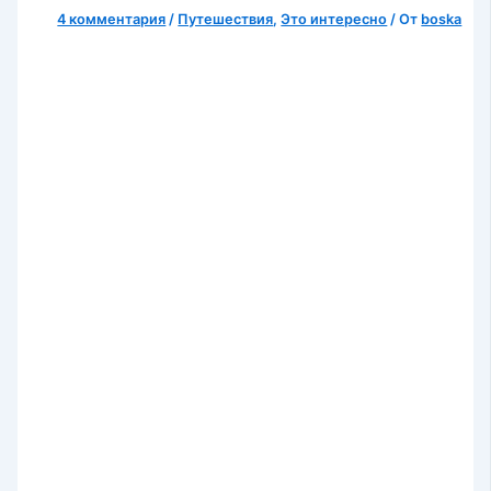
4 комментария
/
Путешествия
,
Это интересно
/ От
boska