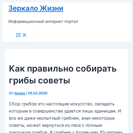
Перейти
Зеркало Жизни
к
содержимому
Информационный интернет портал
Main
Menu
Как правильно собирать
грибы советы
От
boska
/
05.02.2020
Сбор грибов это настоящее искусство, овладеть
которым в совершенстве удается лишь единицам. И
все же даже неопытный грибник, зная некоторые
советы, может вернуться из леса с полным
лукошком грибов. Я грибник с более чем 30-летним