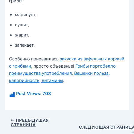
грибы;
маринует,
сушит,
жарит,
запекает.
Особенно понравилась
закуска из вафельных коржей
с грибами
, просто объеденье!
Грибы портобелло
преимущества употребления
,
Вешенки польза,
калорийность, витамины
.
Post Views:
703
Навигация
ПРЕДЫДУЩАЯ
СТРАНИЦА
по
СЛЕДУЮЩАЯ СТРАНИЦ