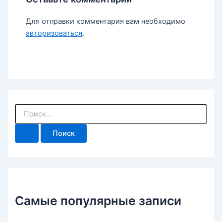
Для отправки комментария вам необходимо
авторизоваться
.
П
о
и
с
к
:
Самые популярные записи