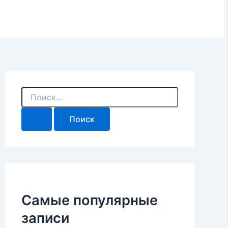
П
о
и
с
к
:
Самые популярные
записи