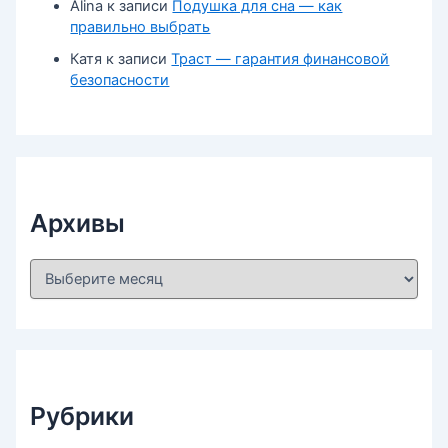
Alina
к записи
Подушка для сна — как
правильно выбрать
Катя
к записи
Траст — гарантия финансовой
безопасности
Архивы
А
р
х
и
в
ы
Рубрики