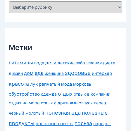
Р
у
б
р
и
к
и
Метки
витамины
дети
вода
детские заболевания
диета
здоровье
еда
дом
дизайн
женщина
интерьер
красота
лук репчатый
морковь
мода
отдых
обустройство
одежда
отдых в компании
отдых на море
отдых с друзьями
отпуск
перец
полезная еда
полезные
черный молотый
продукты
польза
полезные советы
порядок