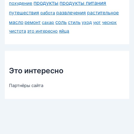
продукты
продукты питания
похудение
путешествия
развлечения
растительное
работа
соль
масло
ремонт
сахар
стиль
уход
уют
чеснок
чистота
это интересно
яйца
Это интересно
Партнёры сайта