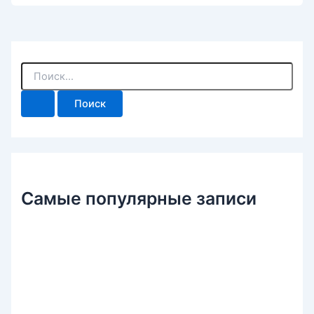
П
о
и
с
к
:
Самые популярные записи