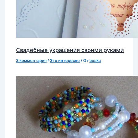
Свадебные украшения своими руками
3 комментария
/
Это интересно
/ От
boska