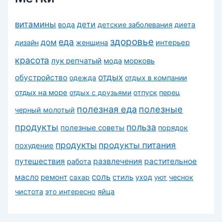
витамины
дети
вода
детские заболевания
диета
здоровье
еда
дом
дизайн
женщина
интерьер
красота
лук репчатый
морковь
мода
отдых
обустройство
одежда
отдых в компании
отдых на море
отдых с друзьями
отпуск
перец
полезная еда
полезные
черный молотый
продукты
польза
полезные советы
порядок
продукты
продукты питания
похудение
путешествия
развлечения
растительное
работа
соль
масло
ремонт
сахар
стиль
уход
уют
чеснок
чистота
это интересно
яйца