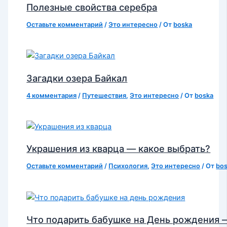
Полезные свойства серебра
Оставьте комментарий
/
Это интересно
/ От
boska
Загадки озера Байкал
4 комментария
/
Путешествия
,
Это интересно
/ От
boska
Украшения из кварца — какое выбрать?
Оставьте комментарий
/
Психология
,
Это интересно
/ От
bo
Что подарить бабушке на День рождения 