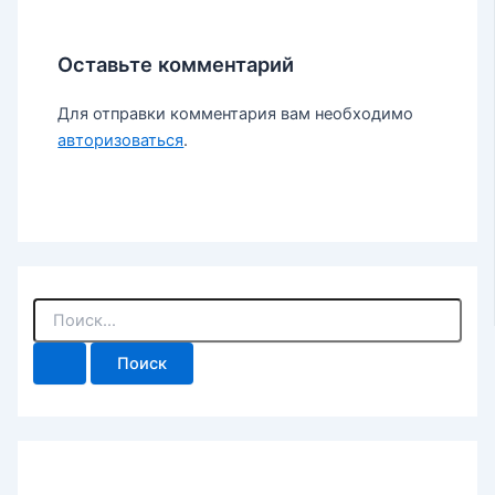
Оставьте комментарий
Для отправки комментария вам необходимо
авторизоваться
.
П
о
и
с
к
: