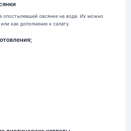
сянки
а опостылевшей овсянке на воде. Их можно
или как дополнение к салату.
отовления;
ие диетические котлеты