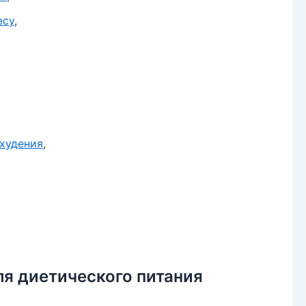
есу
,
худения
,
ля диетического питания