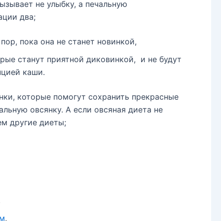
вызывает не улыбку, а печальную
ации два;
пор, пока она не станет новинкой,
орые станут приятной диковинкой, и не будут
нцией каши.
нки, которые помогут сохранить прекрасные
льную овсянку. А если овсяная диета не
ем другие диеты;
,
ем
,