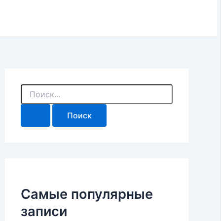
П
о
и
с
к
:
Самые популярные
записи