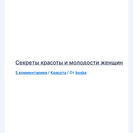
Секреты красоты и молодости женщин
5 комментариев
/
Красота
/ От
boska