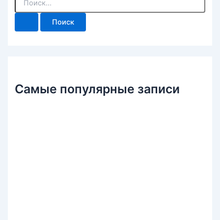
о
и
с
к
:
Самые популярные записи