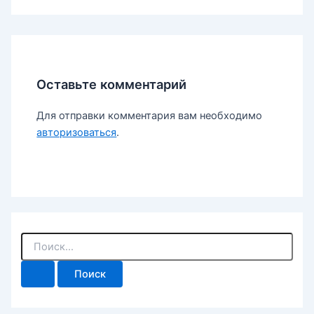
Оставьте комментарий
Для отправки комментария вам необходимо
авторизоваться
.
П
о
и
с
к
: