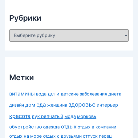
ы
Рубрики
Р
у
б
р
и
к
и
Метки
витамины
дети
вода
детские заболевания
диета
здоровье
еда
дом
дизайн
женщина
интерьер
красота
лук репчатый
морковь
мода
отдых
обустройство
одежда
отдых в компании
отдых на море
отдых с друзьями
отпуск
перец