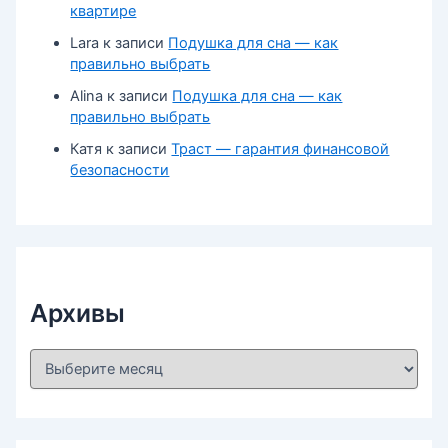
квартире
Lara
к записи
Подушка для сна — как
правильно выбрать
Alina
к записи
Подушка для сна — как
правильно выбрать
Катя
к записи
Траст — гарантия финансовой
безопасности
Архивы
А
р
х
и
в