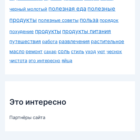
полезная еда
полезные
черный молотый
продукты
польза
полезные советы
порядок
продукты
продукты питания
похудение
путешествия
развлечения
растительное
работа
соль
масло
ремонт
сахар
стиль
уход
уют
чеснок
чистота
это интересно
яйца
Это интересно
Партнёры сайта