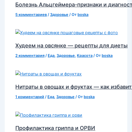
Болезнь Альцгеймера-признаки и диагнос
5 комментариев
/
Здоровье
/ От
boska
Худеем на овсянке — рецепты для диеты
2 комментария
/
Еда
,
Здоровье
,
Красота
/ От
boska
Нитраты в овощах и фруктах — как избавит
1 комментарий
/
Еда
,
Здоровье
/ От
boska
Профилактика гриппа и ОРВИ