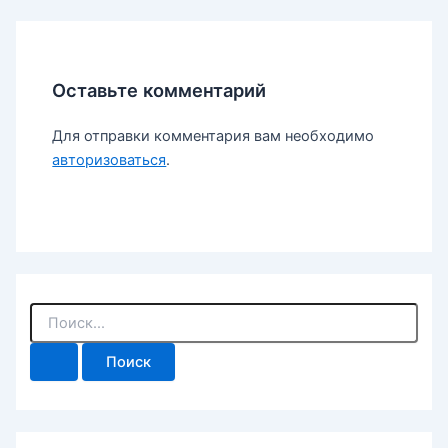
Оставьте комментарий
Для отправки комментария вам необходимо
авторизоваться
.
П
о
и
с
к
: