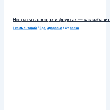
Нитраты в овощах и фруктах — как избавит
1 комментарий
/
Еда
,
Здоровье
/ От
boska