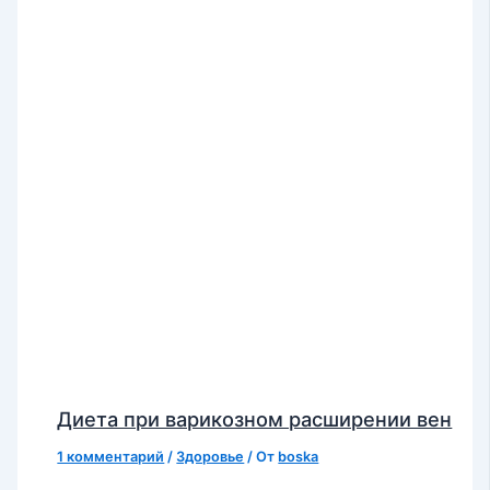
Диета при варикозном расширении вен
1 комментарий
/
Здоровье
/ От
boska