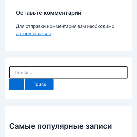
Оставьте комментарий
Для отправки комментария вам необходимо
авторизоваться
.
П
о
и
с
к
:
Самые популярные записи