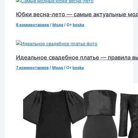
Юбки весна-лето — самые актуальные мо
6 комментариев
/
Мода
/ От
boska
Идеальное свадебное платье — правила в
7 комментариев
/
Мода
/ От
boska