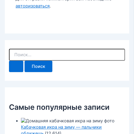
авторизоваться
.
П
о
и
с
к
:
Самые популярные записи
Кабачковая икра на зиму — пальчики
оближешь
(12 614)