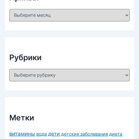
А
р
х
и
в
ы
Рубрики
Р
у
б
р
и
к
и
Метки
витамины
дети
вода
детские заболевания
диета