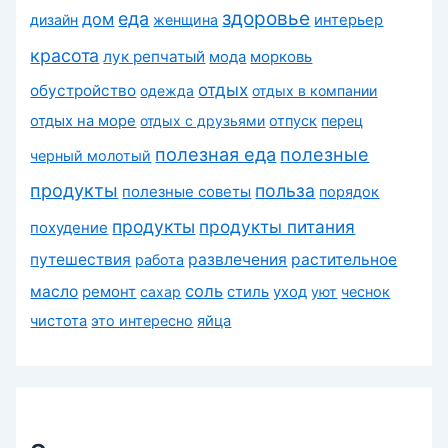
здоровье
еда
дом
дизайн
женщина
интерьер
красота
лук репчатый
морковь
мода
отдых
обустройство
одежда
отдых в компании
отдых на море
отдых с друзьями
отпуск
перец
полезная еда
полезные
черный молотый
продукты
польза
полезные советы
порядок
продукты
продукты питания
похудение
путешествия
развлечения
растительное
работа
соль
масло
ремонт
сахар
стиль
уход
уют
чеснок
чистота
это интересно
яйца