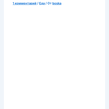
1 комментарий
/
Еда
/ От
boska