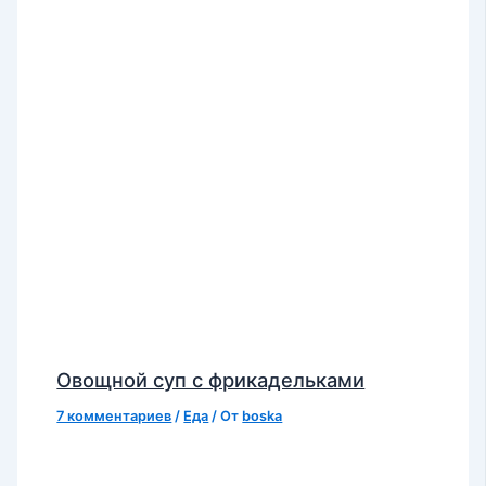
Овощной суп с фрикадельками
7 комментариев
/
Еда
/ От
boska