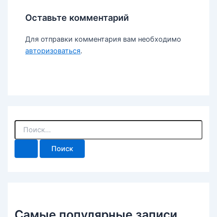
Оставьте комментарий
Для отправки комментария вам необходимо
авторизоваться
.
П
о
и
с
к
:
Самые популярные записи