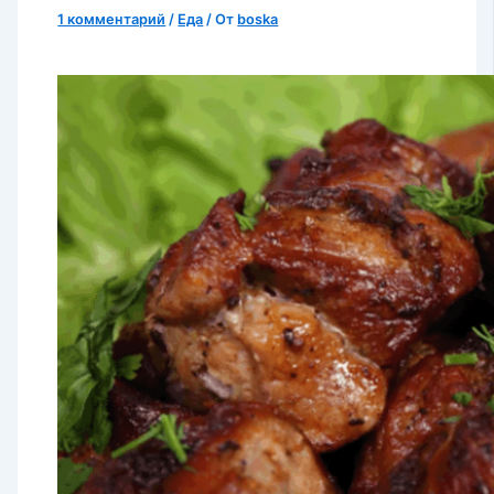
1 комментарий
/
Еда
/ От
boska