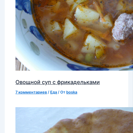
Овощной суп с фрикадельками
7 комментариев
/
Еда
/ От
boska