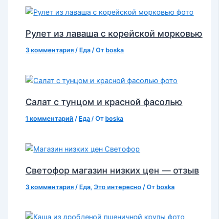
Рулет из лаваша с корейской морковью
3 комментария
/
Еда
/ От
boska
Салат с тунцом и красной фасолью
1 комментарий
/
Еда
/ От
boska
Светофор магазин низких цен — отзыв
3 комментария
/
Еда
,
Это интересно
/ От
boska