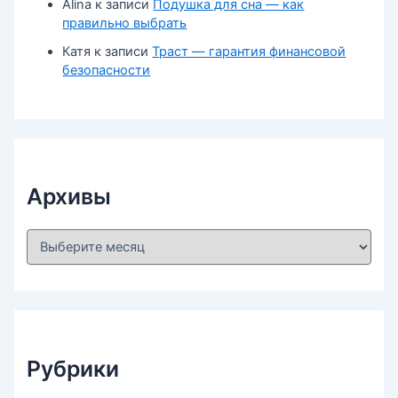
Alina
к записи
Подушка для сна — как
правильно выбрать
Катя
к записи
Траст — гарантия финансовой
безопасности
Архивы
А
р
х
и
в
ы
Рубрики