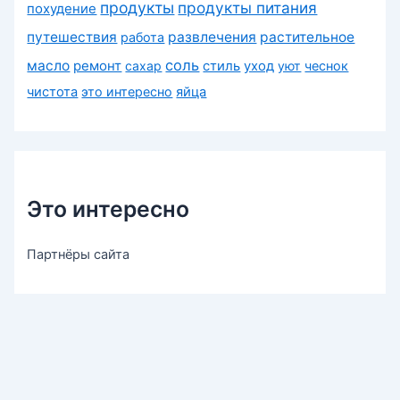
продукты
продукты питания
похудение
путешествия
развлечения
растительное
работа
соль
масло
ремонт
сахар
стиль
уход
уют
чеснок
чистота
это интересно
яйца
Это интересно
Партнёры сайта