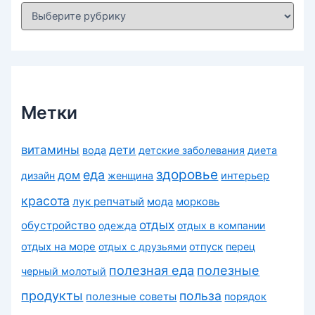
Р
у
б
р
и
к
и
Метки
витамины
дети
вода
детские заболевания
диета
здоровье
еда
дом
дизайн
женщина
интерьер
красота
лук репчатый
морковь
мода
отдых
обустройство
одежда
отдых в компании
отдых на море
отдых с друзьями
отпуск
перец
полезная еда
полезные
черный молотый
продукты
польза
полезные советы
порядок