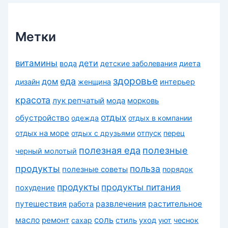
и
к
и
Метки
витамины
дети
вода
детские заболевания
диета
здоровье
еда
дом
дизайн
женщина
интерьер
красота
лук репчатый
морковь
мода
отдых
обустройство
одежда
отдых в компании
отдых на море
отдых с друзьями
отпуск
перец
полезная еда
полезные
черный молотый
продукты
польза
полезные советы
порядок
продукты
продукты питания
похудение
путешествия
развлечения
растительное
работа
соль
масло
ремонт
сахар
стиль
уход
уют
чеснок