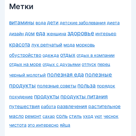
Метки
витамины
дети
вода
детские заболевания
диета
здоровье
еда
дом
дизайн
женщина
интерьер
красота
лук репчатый
морковь
мода
отдых
обустройство
одежда
отдых в компании
отдых на море
отдых с друзьями
отпуск
перец
полезная еда
полезные
черный молотый
продукты
польза
полезные советы
порядок
продукты
продукты питания
похудение
путешествия
развлечения
растительное
работа
соль
масло
ремонт
сахар
стиль
уход
уют
чеснок
чистота
это интересно
яйца