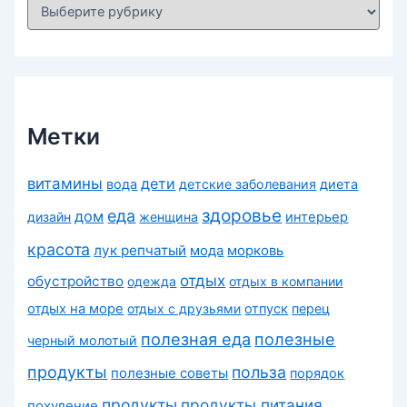
Р
у
б
р
и
к
и
Метки
витамины
дети
вода
детские заболевания
диета
здоровье
еда
дом
дизайн
женщина
интерьер
красота
лук репчатый
морковь
мода
отдых
обустройство
одежда
отдых в компании
отдых на море
отдых с друзьями
отпуск
перец
полезная еда
полезные
черный молотый
продукты
польза
полезные советы
порядок
продукты
продукты питания
похудение