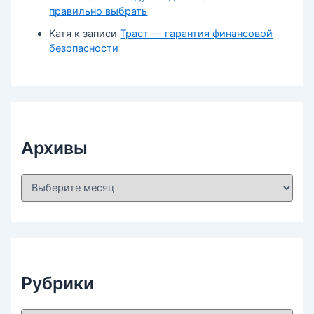
правильно выбрать
Катя
к записи
Траст — гарантия финансовой
безопасности
Архивы
А
р
х
и
в
ы
Рубрики