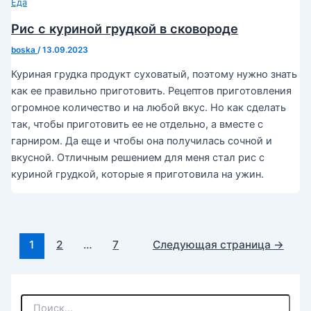
Еда
Рис с куриной грудкой в сковороде
boska
/
13.09.2023
Куриная грудка продукт суховатый, поэтому нужно знать
как ее правильно приготовить. Рецептов приготовления
огромное количество и на любой вкус. Но как сделать
так, чтобы приготовить ее не отдельно, а вместе с
гарниром. Да еще и чтобы она получилась сочной и
вкусной. Отличным решением для меня стал рис с
куриной грудкой, которые я приготовила на ужин.
Постраничная
1
2
…
7
Следующая страница
→
навигация
записи
П