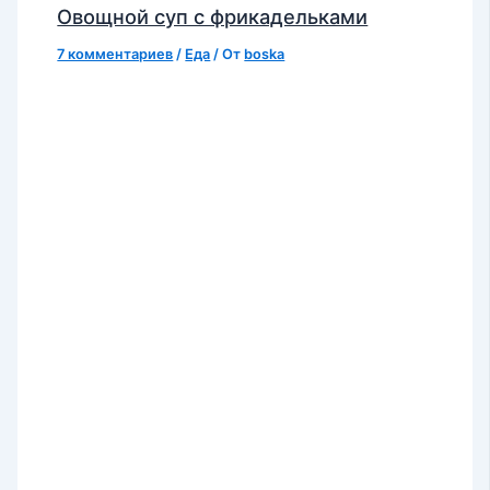
Овощной суп с фрикадельками
7 комментариев
/
Еда
/ От
boska