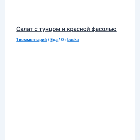
Салат с тунцом и красной фасолью
1 комментарий
/
Еда
/ От
boska