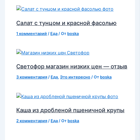
Салат с тунцом и красной фасолью
1 комментарий
/
Еда
/ От
boska
Светофор магазин низких цен — отзыв
3 комментария
/
Еда
,
Это интересно
/ От
boska
Каша из дробленой пшеничной крупы
2 комментария
/
Еда
/ От
boska