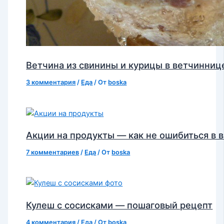
Ветчина из свинины и курицы в ветчинниц
3 комментария
/
Еда
/ От
boska
Акции на продукты — как не ошибиться в 
7 комментариев
/
Еда
/ От
boska
Кулеш с сосисками — пошаговый рецепт
4 комментария
/
Еда
/ От
boska