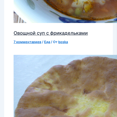
Овощной суп с фрикадельками
7 комментариев
/
Еда
/ От
boska