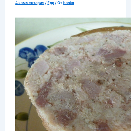
4 комментария
/
Еда
/ От
boska