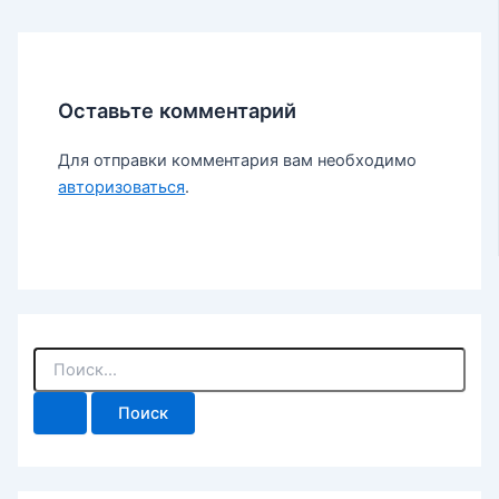
Оставьте комментарий
Для отправки комментария вам необходимо
авторизоваться
.
П
о
и
с
к
: