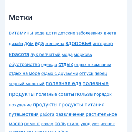
к
и
Метки
витамины
дети
вода
детские заболевания
диета
здоровье
еда
дом
дизайн
женщина
интерьер
красота
лук репчатый
морковь
мода
отдых
обустройство
одежда
отдых в компании
отдых на море
отдых с друзьями
отпуск
перец
полезная еда
полезные
черный молотый
продукты
польза
полезные советы
порядок
продукты
продукты питания
похудение
путешествия
развлечения
растительное
работа
соль
масло
ремонт
сахар
стиль
уход
уют
чеснок