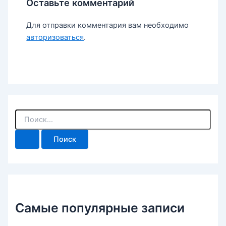
Оставьте комментарий
Для отправки комментария вам необходимо
авторизоваться
.
П
о
и
с
к
:
Самые популярные записи