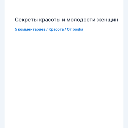
Секреты красоты и молодости женщин
5 комментариев
/
Красота
/ От
boska