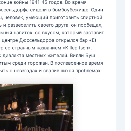
конце войны 1941-45 годов. Во время
юссельдорфа сидели в бомбоубежище. Один
ш, человек, умеющий приготовить спиртной
ь и развеселить своего друга, он пообещал,
льный напиток, со вкусом, который заставит
в центре Дюссельдорфа открылся бар «Et
р со странным названием «Killepitsch».
с диалекта местных жителей. Вилли Буш
нитым среди горожан. В послевоенное время
быть о невзгодах и свалившихся проблемах.