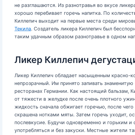
не разглашаются. Из разнотравья во вкусе лике
хорошо перебивает горечь напитка. По количес
Киллепич выходит на первые места среди мировы
Текила
. Создатель ликера Киллепич был бесспо
таким удачным образом разнотравье в одном нап
Ликер Киллепич дегустац
Ликер Киллепич обладает насыщенным красно-к
непрозрачный. Им принято запивать знаменитую 
ресторанах Германии. Как настоящий бальзам, 
от тяжести в желудке после очень плотного ужин
жидкость сначала обжигает горечью, после чего 
скрашена нотками мяты. Затем горечь уходит, ос
послевкусие. Будучи одновременно и горьким и 
употребляться и без закуски. Местные жители т