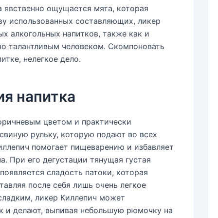
ра явственно ощущается мята, которая
тву использованных составляющих, ликер
х алкогольных напитков, также как и
рно талантливым человеком. Скомпоновать
итке, нелегкое дело.
ия напитка
оричневым цветом и практически
свиную рульку, которую подают во всех
Киллепич помогает пищеварению и избавляет
а. При его дегустации тянущая густая
появляется сладость патоки, которая
тавляя после себя лишь очень легкое
сладким, ликер Киллепич может
ак и делают, выпивая небольшую рюмочку на