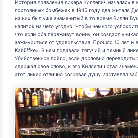
История появления ликера Киллепич началась в 
постоянных бомбежек в 1945 году два жителя Д
из них был уже знаменитый в то время Вилли Бу
напиток из чего угодно. Чтобы немного успокоит
что если оба переживут войну, он создаст уника
зажмуриться от удовольствия. Прошло 10 лет и 
Kabüffke». В нем подавали тягучий и темный лике
Убийственное пойло, если дословно переводить 
сдержал свое слово, и его Киллепич стал знаме
этот ликер отлично согревал душу, заставлял за