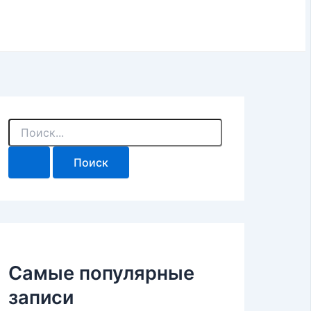
П
о
и
с
к
:
Самые популярные
записи