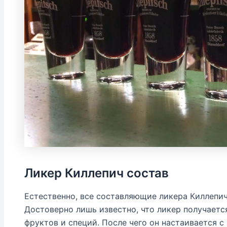
Ликер Киллепич состав
Естественно, все составляющие ликера Киллепич
Достоверно лишь известно, что ликер получаетс
фруктов и специй. После чего он настаивается 