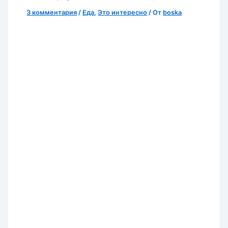
3 комментария
/
Еда
,
Это интересно
/ От
boska