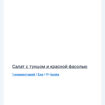
Салат с тунцом и красной фасолью
1 комментарий
/
Еда
/ От
boska