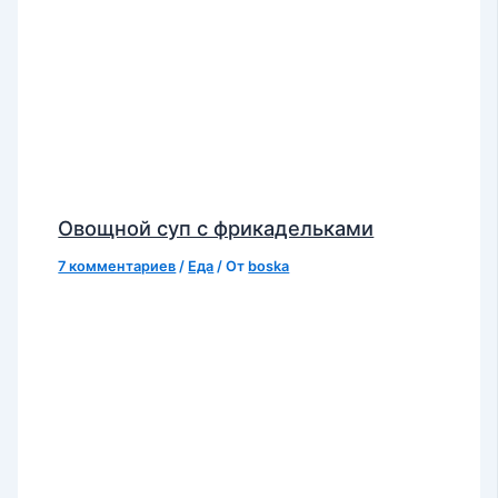
Овощной суп с фрикадельками
7 комментариев
/
Еда
/ От
boska