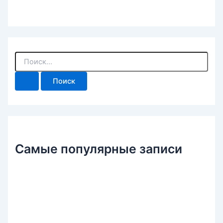
П
о
и
с
к
:
Самые популярные записи