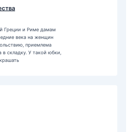
ества
й Греции и Риме дамам
редние века на женщин
вольствию, приемлема
 в складку. У такой юбки,
украшать