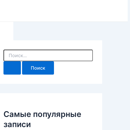
П
о
и
с
к
:
Самые популярные
записи