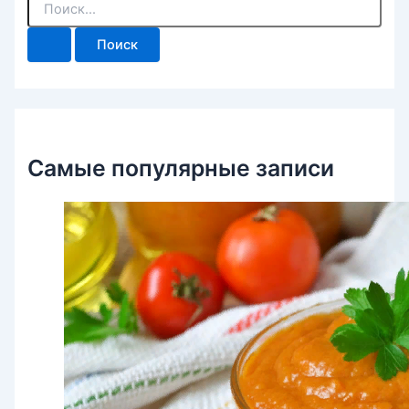
о
и
с
к
:
Самые популярные записи