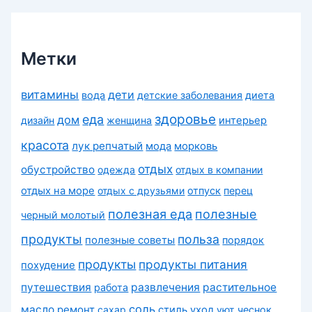
и
к
и
Метки
витамины
дети
вода
детские заболевания
диета
здоровье
еда
дом
дизайн
женщина
интерьер
красота
лук репчатый
морковь
мода
отдых
обустройство
одежда
отдых в компании
отдых на море
отдых с друзьями
отпуск
перец
полезная еда
полезные
черный молотый
продукты
польза
полезные советы
порядок
продукты
продукты питания
похудение
путешествия
развлечения
растительное
работа
соль
масло
ремонт
сахар
стиль
уход
уют
чеснок