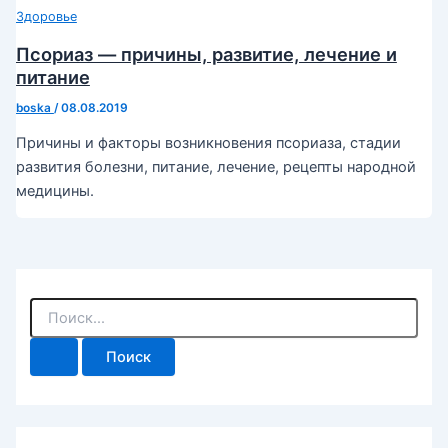
Здоровье
Псориаз — причины, развитие, лечение и
питание
boska
/
08.08.2019
Причины и факторы возникновения псориаза, стадии
развития болезни, питание, лечение, рецепты народной
медицины.
П
о
и
с
к
: