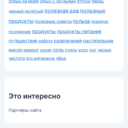
отдых на море
отдых с друзьями
отпуск
перец
полезная еда
полезные
черный молотый
продукты
польза
полезные советы
порядок
продукты
продукты питания
похудение
путешествия
развлечения
растительное
работа
соль
масло
ремонт
сахар
стиль
уход
уют
чеснок
чистота
это интересно
яйца
Это интересно
Партнёры сайта