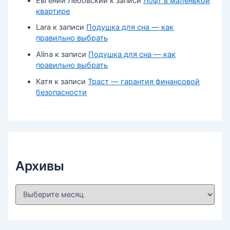
Евгений Лебовский
к записи
Лофт в маленькой
квартире
Lara
к записи
Подушка для сна — как
правильно выбрать
Alina
к записи
Подушка для сна — как
правильно выбрать
Катя
к записи
Траст — гарантия финансовой
безопасности
Архивы
А
р
х
и
в