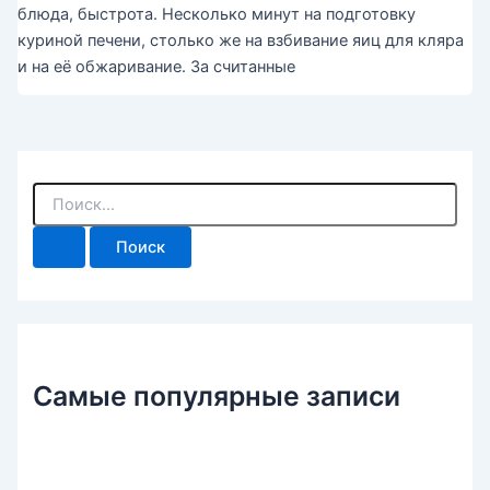
блюда, быстрота. Несколько минут на подготовку
куриной печени, столько же на взбивание яиц для кляра
и на её обжаривание. За считанные
П
о
и
с
к
:
Самые популярные записи