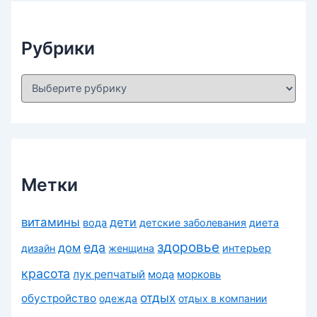
ы
Рубрики
Р
у
б
р
и
к
и
Метки
витамины
дети
вода
детские заболевания
диета
здоровье
еда
дом
дизайн
женщина
интерьер
красота
лук репчатый
морковь
мода
отдых
обустройство
одежда
отдых в компании