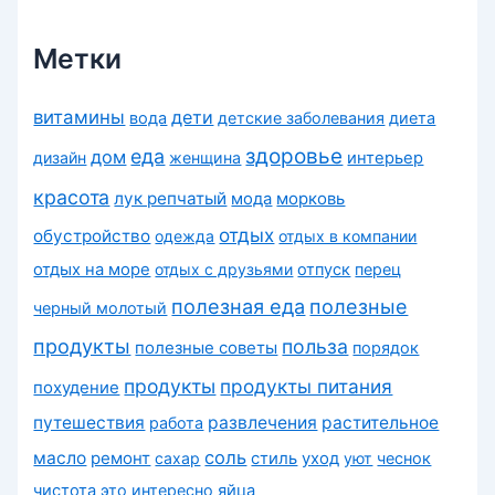
к
и
Метки
витамины
дети
вода
детские заболевания
диета
здоровье
еда
дом
дизайн
женщина
интерьер
красота
лук репчатый
морковь
мода
отдых
обустройство
одежда
отдых в компании
отдых на море
отдых с друзьями
отпуск
перец
полезная еда
полезные
черный молотый
продукты
польза
полезные советы
порядок
продукты
продукты питания
похудение
путешествия
развлечения
растительное
работа
соль
масло
ремонт
сахар
стиль
уход
уют
чеснок
чистота
это интересно
яйца