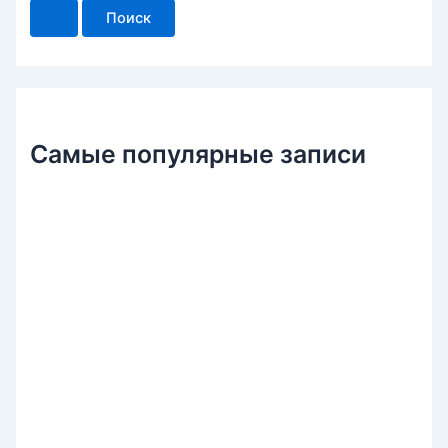
и
с
к
:
Самые популярные записи