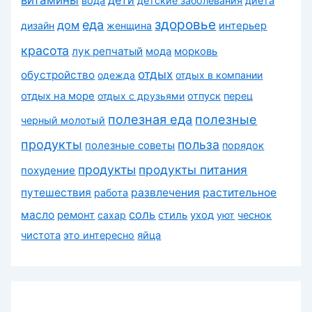
вода
детские заболевания
диета
здоровье
еда
дом
дизайн
женщина
интерьер
красота
лук репчатый
морковь
мода
отдых
обустройство
одежда
отдых в компании
отдых на море
отдых с друзьями
отпуск
перец
полезная еда
полезные
черный молотый
продукты
польза
полезные советы
порядок
продукты
продукты питания
похудение
путешествия
развлечения
растительное
работа
соль
масло
ремонт
сахар
стиль
уход
уют
чеснок
чистота
это интересно
яйца