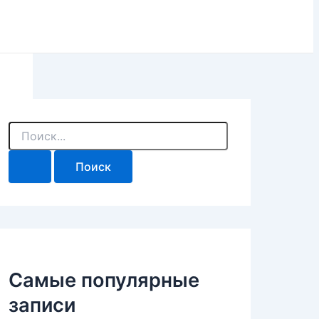
П
о
и
с
к
:
Самые популярные
записи