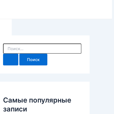
П
о
и
с
к
:
Самые популярные
записи