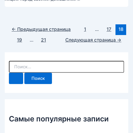
Постраничная
←
Предыдущая страница
1
…
17
18
навигация
19
…
21
Следующая страница
→
записи
П
о
и
с
к
:
Самые популярные записи