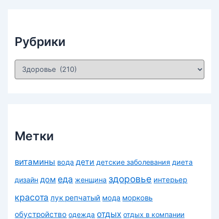
в
ы
Рубрики
Р
у
б
р
и
к
и
Метки
витамины
дети
вода
детские заболевания
диета
здоровье
еда
дом
дизайн
женщина
интерьер
красота
лук репчатый
морковь
мода
отдых
обустройство
одежда
отдых в компании