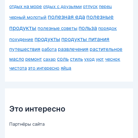
отдых на море
отдых с друзьями
отпуск
перец
полезная еда
полезные
черный молотый
продукты
польза
полезные советы
порядок
продукты
продукты питания
похудение
путешествия
развлечения
растительное
работа
соль
масло
ремонт
сахар
стиль
уход
уют
чеснок
чистота
это интересно
яйца
Это интересно
Партнёры сайта