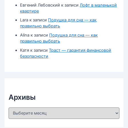
Евгений Лебовский
к записи
Лофт в маленькой
квартире
Lara
к записи
Подушка для сна — как
правильно выбрать
Alina
к записи
Подушка для сна — как
правильно выбрать
Катя
к записи
Траст — гарантия финансовой
безопасности
Архивы
А
р
х
и