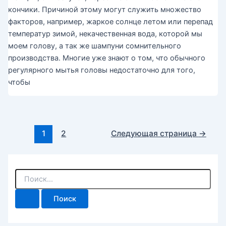
кончики. Причиной этому могут служить множество
факторов, например, жаркое солнце летом или перепад
температур зимой, некачественная вода, которой мы
моем голову, а так же шампуни сомнительного
производства. Многие уже знают о том, что обычного
регулярного мытья головы недостаточно для того,
чтобы
Постраничная
1
2
Следующая страница
→
навигация
записи
П
о
и
с
к
: