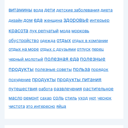
витамины
дети
вода
детские заболевания
диета
здоровье
еда
дом
дизайн
женщина
интерьер
красота
лук репчатый
морковь
мода
отдых
обустройство
одежда
отдых в компании
отдых на море
отдых с друзьями
отпуск
перец
полезная еда
полезные
черный молотый
продукты
польза
полезные советы
порядок
продукты
продукты питания
похудение
путешествия
развлечения
растительное
работа
соль
масло
ремонт
сахар
стиль
уход
уют
чеснок
чистота
это интересно
яйца