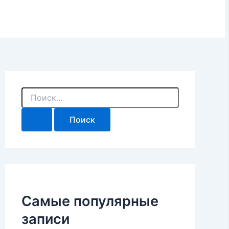
П
о
и
с
к
:
Самые популярные
записи