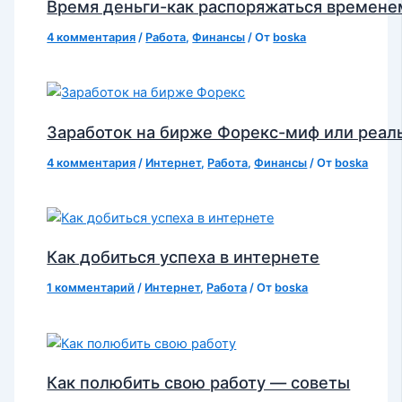
Время деньги-как распоряжаться времене
4 комментария
/
Работа
,
Финансы
/ От
boska
Заработок на бирже Форекс-миф или реал
4 комментария
/
Интернет
,
Работа
,
Финансы
/ От
boska
Как добиться успеха в интернете
1 комментарий
/
Интернет
,
Работа
/ От
boska
Как полюбить свою работу — советы