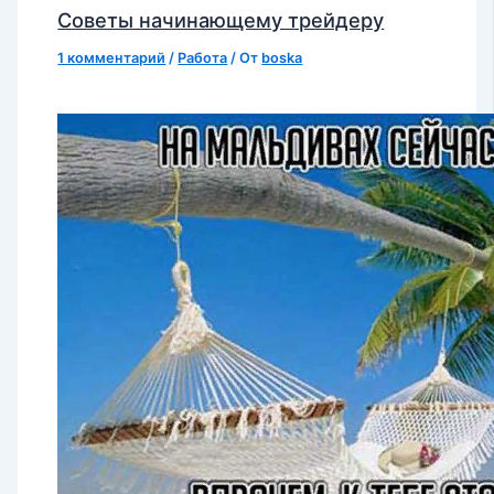
Советы начинающему трейдеру
1 комментарий
/
Работа
/ От
boska