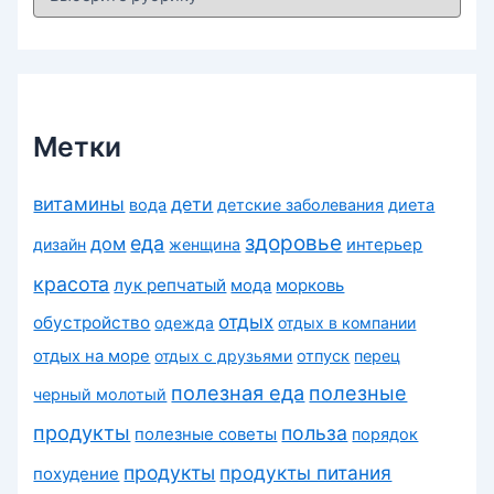
у
б
р
и
к
и
Метки
витамины
дети
вода
детские заболевания
диета
здоровье
еда
дом
дизайн
женщина
интерьер
красота
лук репчатый
морковь
мода
отдых
обустройство
одежда
отдых в компании
отдых на море
отдых с друзьями
отпуск
перец
полезная еда
полезные
черный молотый
продукты
польза
полезные советы
порядок
продукты
продукты питания
похудение