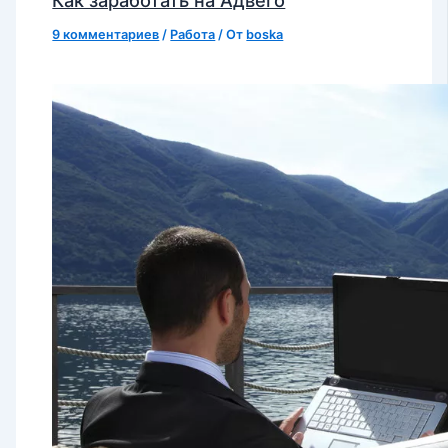
9 комментариев
/
Работа
/ От
boska