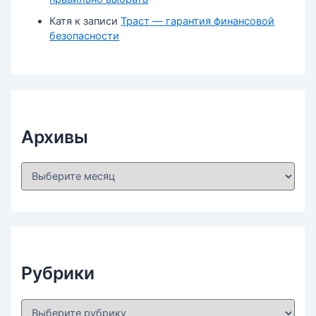
Катя
к записи
Траст — гарантия финансовой
безопасности
Архивы
А
р
х
и
в
ы
Рубрики
Р