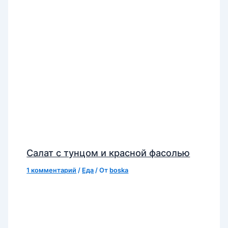
Салат с тунцом и красной фасолью
1 комментарий
/
Еда
/ От
boska