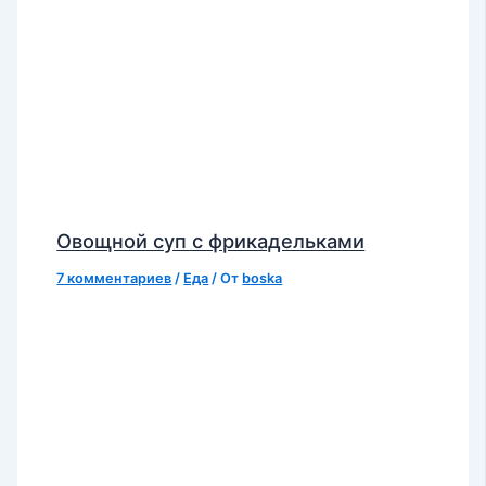
Овощной суп с фрикадельками
7 комментариев
/
Еда
/ От
boska