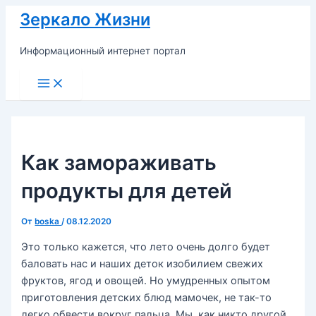
Перейти
Зеркало Жизни
к
содержимому
Информационный интернет портал
Main
Menu
Как замораживать
продукты для детей
От
boska
/
08.12.2020
Это только кажется, что лето очень долго будет
баловать нас и наших деток изобилием свежих
фруктов, ягод и овощей. Но умудренных опытом
приготовления детских блюд мамочек, не так-то
легко обвести вокруг пальца. Мы, как никто другой,